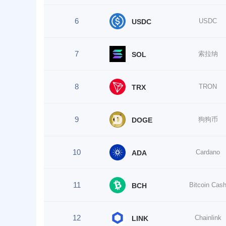
6
USDC
USDC
7
索拉纳
SOL
8
TRON
TRX
9
狗狗币
DOGE
10
Cardano
ADA
11
Bitcoin Cas
BCH
12
Chainlink
LINK