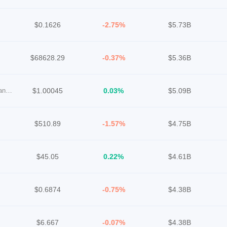
$0.1626
-2.75%
$5.73B
$68628.29
-0.37%
$5.36B
World Liberty Financial USD
$1.00045
0.03%
$5.09B
$510.89
-1.57%
$4.75B
$45.05
0.22%
$4.61B
$0.6874
-0.75%
$4.38B
$6.667
-0.07%
$4.38B