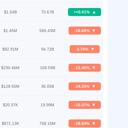
$1.54B
70.67B
+<0.01%
$1.45M
566.43M
-16.68%
$82.91M
94.72B
-3.74%
$230.46M
168.59B
-11.46%
$128.55M
36.05B
-14.33%
$20.37K
19.99M
-10.37%
$871.13K
708.10M
-18.64%