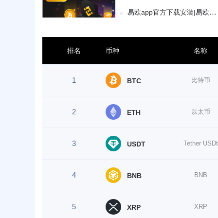
易欧app官方下载安装|易欧下载v6.9.0安卓版
排名
币种
名称
1
比特币
BTC
2
以太币
ETH
3
Tether USDt
USDT
4
BNB
BNB
5
XRP
XRP