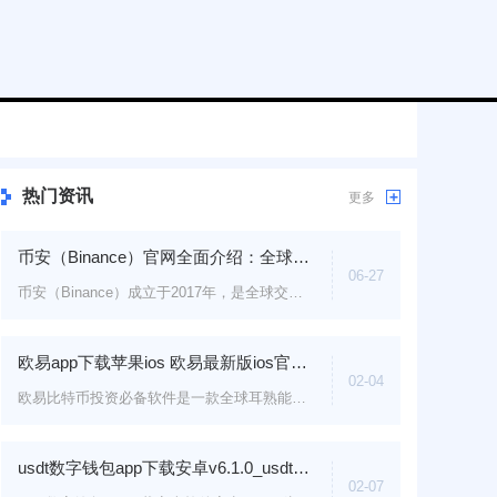
热门资讯
更多
币安（Binance）官网全面介绍：全球领先的数字资产交易平台
06-27
币安（Binance）成立于2017年，是全球交易量最大的数字资产交易平台之一，服务覆盖180多个国家和地区，拥有超2亿注册...
欧易app下载苹果ios 欧易最新版ios官方APP下载
02-04
欧易比特币投资必备软件是一款全球耳熟能详得知名虚拟币交易平台，有着主流的币种交易信心，如比特币，狗狗币等超...
usdt数字钱包app下载安卓v6.1.0_usdt最新版本最新版下载
02-07