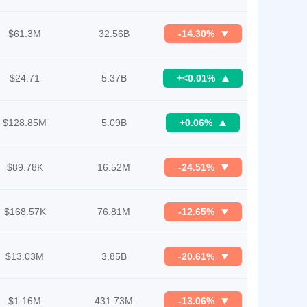
$61.3M
32.56B
-14.30%
$24.71
5.37B
+<0.01%
$128.85M
5.09B
+0.06%
$89.78K
16.52M
-24.51%
$168.57K
76.81M
-12.65%
$13.03M
3.85B
-20.61%
$1.16M
431.73M
-13.06%