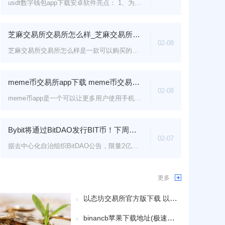
usdt数字钱包app下载安卓软件亮点： 1、为大家带来了很全面的货币资源，不同玩法都覆盖了，自由选择 2、支持自定...
芝麻交易所交易所怎么样_芝麻交易所如何下载V6.1.49
02-08
芝麻交易所交易所怎么样是一款可以购买的虚拟货币交易软件，在技术、安全风控、运营和服务体系都有优势。 一...
meme币交易所app下载 meme币交易所app官网下载最新版本
02-08
meme币app是一个可以让更多用户使用手机进行挖掘的软件价格波动每天这里都会把每一种数字货币的价格走势给...
Bybit将通过BitDAO发行BIT币！下周在MISO平台启动荷兰式拍卖
02-07
据去中心化自治组织BitDAO公告，限量2亿枚的BIT代币即将在16日通过MISO平台进行荷兰式拍卖，投资人可使用以太币...
更多
以态坊交易所官方版下载 以态坊交易中心官方手机端
binancb苹果下载地址(极速版V6.4.85)_binancb 交易平台官网电脑端下载